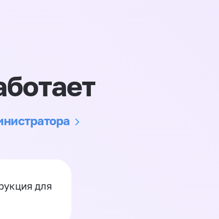
аботает
министратора
рукция для