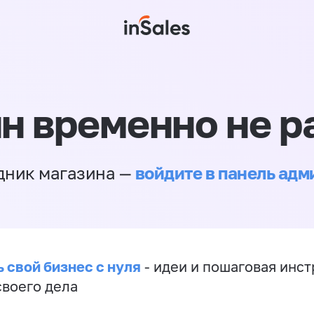
н временно не р
войдите в панель ад
дник магазина —
 свой бизнес с нуля
- идеи и пошаговая инст
своего дела