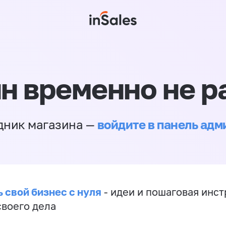
н временно не р
войдите в панель ад
дник магазина —
 свой бизнес с нуля
- идеи и пошаговая инст
своего дела