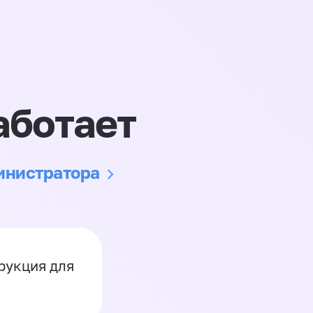
аботает
министратора
рукция для