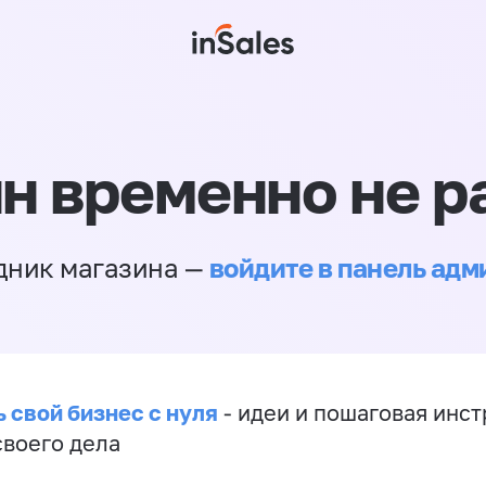
н временно не р
войдите в панель ад
дник магазина —
 свой бизнес с нуля
- идеи и пошаговая инст
своего дела