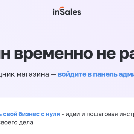
н временно не р
войдите в панель ад
дник магазина —
 свой бизнес с нуля
- идеи и пошаговая инст
своего дела