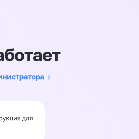
аботает
министратора
рукция для