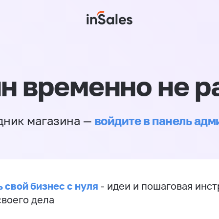
н временно не р
войдите в панель ад
дник магазина —
 свой бизнес с нуля
- идеи и пошаговая инст
своего дела