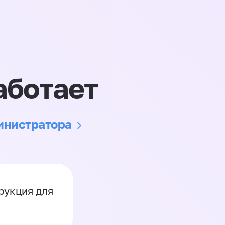
аботает
министратора
рукция для