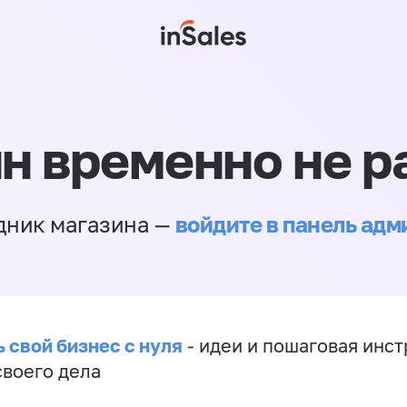
н временно не р
войдите в панель ад
дник магазина —
 свой бизнес с нуля
- идеи и пошаговая инст
своего дела