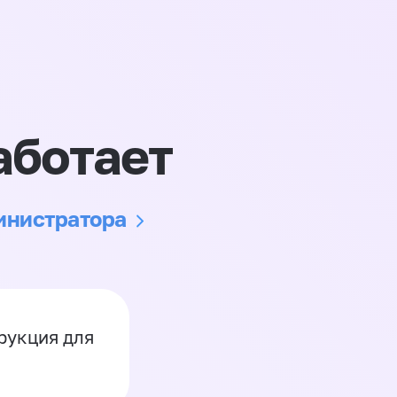
аботает
министратора
рукция для