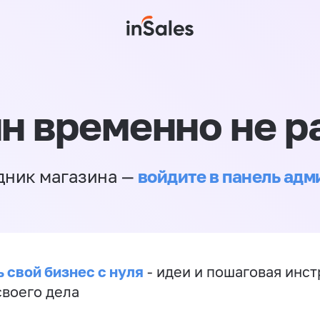
н временно не р
войдите в панель ад
дник магазина —
 свой бизнес с нуля
- идеи и пошаговая инст
своего дела