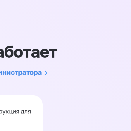
аботает
министратора
рукция для