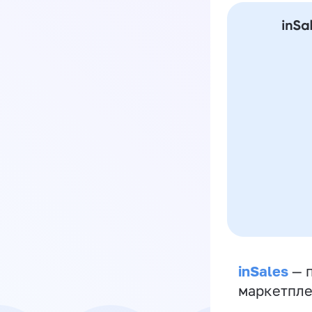
inSales
— п
маркетпле